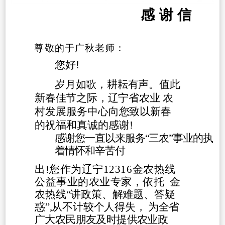
感
谢
信
尊敬的于广秋老师：
您好
!
岁月如歌，耕耘有声。值此
新春佳节之际，辽宁省农业
农
村发展服务中心向您致以新春
的祝福和真诚的感谢
!
感谢您一直以来服务
“三农”事业的执
着情怀和辛苦付
出
!您作为辽宁12316金农热线
公益事业的农业专家，依托
金
农热线
“讲政策、解难题、答疑
惑”,从不计较
个人得失，
为全省
广大农民朋友及时提供农业政