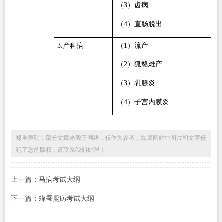
（
3
）齿病
（
4
）直肠脱出
3.
产科病
（
1
）流产
（
2
）狐貉难产
（
3
）乳腺炎
（
4
）子宫内膜炎
郑重声明：部分文章来源于网络，仅作为参考，如果网站中图片和文字侵
犯了您的版权，请联系我们处理！
上一篇：
马病考试大纲
下一篇：
蜂蚕鹿病考试大纲