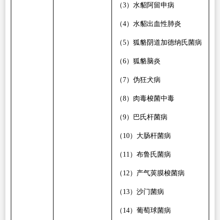
（
3
）水貂阿留申病
（
4
）水貂出血性肺炎
（
5
）狐貉阴道加德纳氏菌病
（
6
）狐貉脑炎
（
7
）伪狂犬病
（
8
）肉毒梭菌中毒
（
9
）巴氏杆菌病
（
10
）大肠杆菌病
（
11
）布鲁氏菌病
（
12
）产气荚膜梭菌病
（
13
）沙门菌病
（
14
）葡萄球菌病