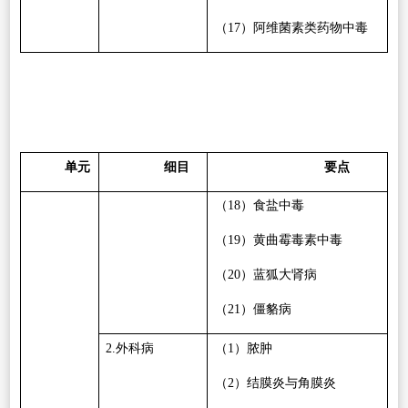
（
17
）阿维菌素类药物中毒
单元
细目
要点
（
18
）食盐中毒
（
19
）黄曲霉毒素中毒
（
20
）蓝狐大肾病
（
21
）僵貉病
2.
外科病
（
1
）脓肿
（
2
）结膜炎与角膜炎