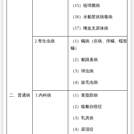
（
15
）链球菌病
（
16
）水貂星状病毒病
（
17
）嗜血支原体病
2.
寄生虫病
（
1
）螨病（疥病、痒螨、蠕形
螨）
（
2
）貂跳蚤病
（
3
）球虫病
（
4
）旋毛虫病
二、普通病
1.
内科病
（
1
）黄脂肪病
（
2
）狐貉自咬症
（
3
）乳房炎
（
4
）尿湿症