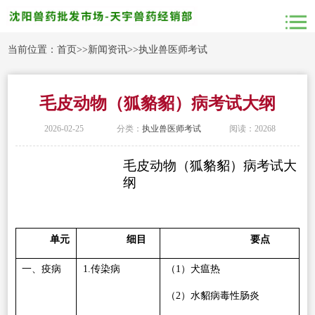
当前位置：
首页
>>
新闻资讯
>>
执业兽医师考试
毛皮动物（狐貉貂）病考试大纲
2026-02-25
分类：
执业兽医师考试
阅读：20268
毛皮动物（狐貉貂）病考试大
纲
单元
细目
要点
一、疫病
1.
传染病
（
1
）犬瘟热
（
2
）水貂病毒性肠炎