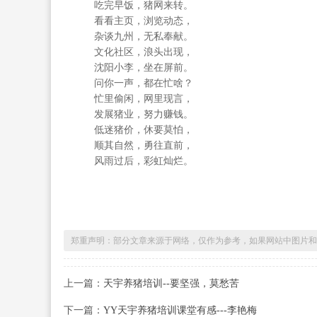
吃完早饭，猪网来转。
看看主页，浏览动态，
杂谈九州，无私奉献。
文化社区，浪头出现，
沈阳小李，坐在屏前。
问你一声，都在忙啥？
忙里偷闲，网里现言，
发展猪业，努力赚钱。
低迷猪价，休要莫怕，
顺其自然，勇往直前，
风雨过后，彩虹灿烂。
郑重声明：部分文章来源于网络，仅作为参考，如果网站中图片和
上一篇：
天宇养猪培训--要坚强，莫愁苦
下一篇：
YY天宇养猪培训课堂有感---李艳梅