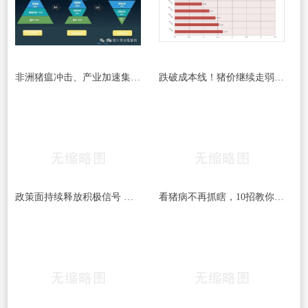
非洲猪瘟冲击、产业加速集中与中国生猪产能稳定性研究
跌破成本线！猪价继续走弱，养殖端亏损扩大！
政策面持续释放积极信号 生猪重心有望上移
看猪病不再抓瞎，10招教你轻松判定猪是否生病