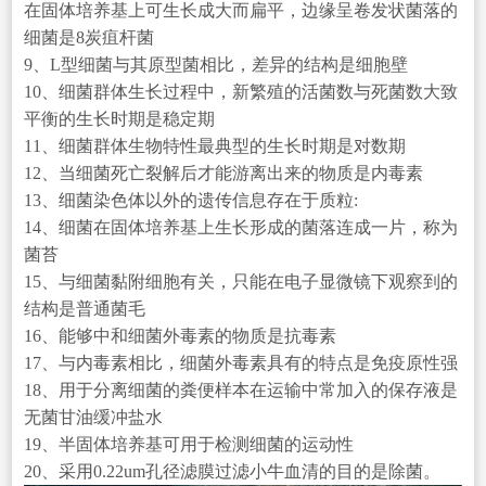
在固体培养基上可生长成大而扁平，边缘呈卷发状菌落的
细菌是8炭疽杆菌
9、L型细菌与其原型菌相比，差异的结构是细胞壁
10、细菌群体生长过程中，新繁殖的活菌数与死菌数大致
平衡的生长时期是稳定期
11、细菌群体生物特性最典型的生长时期是对数期
12、当细菌死亡裂解后才能游离出来的物质是内毒素
13、细菌染色体以外的遗传信息存在于质粒:
14、细菌在固体培养基上生长形成的菌落连成一片，称为
菌苔
15、与细菌黏附细胞有关，只能在电子显微镜下观察到的
结构是普通菌毛
16、能够中和细菌外毒素的物质是抗毒素
17、与内毒素相比，细菌外毒素具有的特点是免疫原性强
18、用于分离细菌的粪便样本在运输中常加入的保存液是
无菌甘油缓冲盐水
19、半固体培养基可用于检测细菌的运动性
20、采用0.22um孔径滤膜过滤小牛血清的目的是除菌。