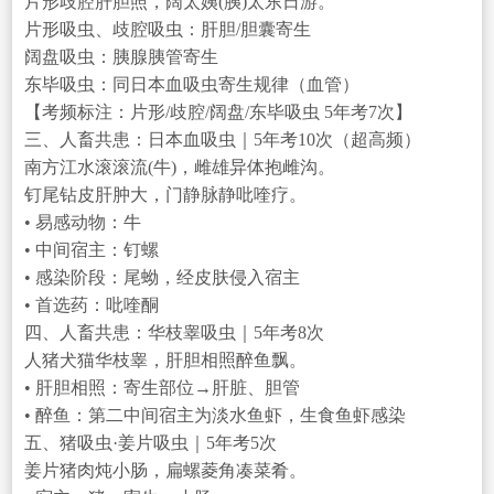
片形歧腔肝胆照，阔太姨(胰)太东日游。
片形吸虫、歧腔吸虫：肝胆/胆囊寄生
阔盘吸虫：胰腺胰管寄生
东毕吸虫：同日本血吸虫寄生规律（血管）
【考频标注：片形/歧腔/阔盘/东毕吸虫 5年考7次】
三、人畜共患：日本血吸虫｜5年考10次（超高频）
南方江水滚滚流(牛)，雌雄异体抱雌沟。
钉尾钻皮肝肿大，门静脉静吡喹疗。
• 易感动物：牛
• 中间宿主：钉螺
• 感染阶段：尾蚴，经皮肤侵入宿主
• 首选药：吡喹酮
四、人畜共患：华枝睾吸虫｜5年考8次
人猪犬猫华枝睾，肝胆相照醉鱼飘。
• 肝胆相照：寄生部位→肝脏、胆管
• 醉鱼：第二中间宿主为淡水鱼虾，生食鱼虾感染
五、猪吸虫·姜片吸虫｜5年考5次
姜片猪肉炖小肠，扁螺菱角凑菜肴。