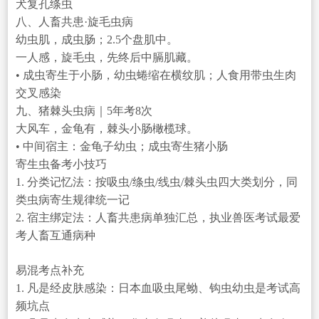
犬复孔绦虫
八、人畜共患·旋毛虫病
幼虫肌，成虫肠；2.5个盘肌中。
一人感，旋毛虫，先终后中膈肌藏。
• 成虫寄生于小肠，幼虫蜷缩在横纹肌；人食用带虫生肉
交叉感染
九、猪棘头虫病｜5年考8次
大风车，金龟有，棘头小肠橄榄球。
• 中间宿主：金龟子幼虫；成虫寄生猪小肠
寄生虫备考小技巧
1. 分类记忆法：按吸虫/绦虫/线虫/棘头虫四大类划分，同
类虫病寄生规律统一记
2. 宿主绑定法：人畜共患病单独汇总，执业兽医考试最爱
考人畜互通病种
易混考点补充
1. 凡是经皮肤感染：日本血吸虫尾蚴、钩虫幼虫是考试高
频坑点