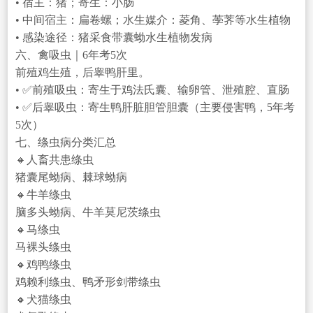
• 宿主：猪；寄生：小肠
• 中间宿主：扁卷螺；水生媒介：菱角、荸荠等水生植物
• 感染途径：猪采食带囊蚴水生植物发病
六、禽吸虫｜6年考5次
前殖鸡生殖，后睾鸭肝里。
• ✅前殖吸虫：寄生于鸡法氏囊、输卵管、泄殖腔、直肠
• ✅后睾吸虫：寄生鸭肝脏胆管胆囊（主要侵害鸭，5年考
5次）
七、绦虫病分类汇总
🔸人畜共患绦虫
猪囊尾蚴病、棘球蚴病
🔸牛羊绦虫
脑多头蚴病、牛羊莫尼茨绦虫
🔸马绦虫
马裸头绦虫
🔸鸡鸭绦虫
鸡赖利绦虫、鸭矛形剑带绦虫
🔸犬猫绦虫