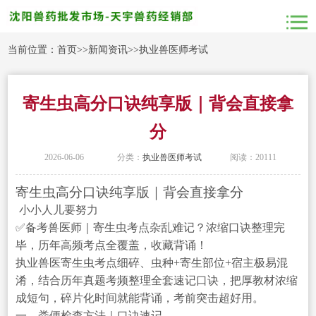
当前位置：
首页
>>
新闻资讯
>>
执业兽医师考试
寄生虫高分口诀纯享版｜背会直接拿
分
2026-06-06
分类：
执业兽医师考试
阅读：20111
寄生虫高分口诀纯享版｜背会直接拿分
小小人儿要努力
✅备考兽医师｜寄生虫考点杂乱难记？浓缩口诀整理完
毕，历年高频考点全覆盖，收藏背诵！
执业兽医寄生虫考点细碎、虫种+寄生部位+宿主极易混
淆，结合历年真题考频整理全套速记口诀，把厚教材浓缩
成短句，碎片化时间就能背诵，考前突击超好用。
一、粪便检查方法｜口诀速记