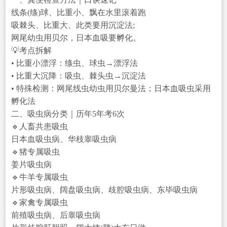
线条(绦)球、比重小、飘在水里滚着跑
吸棘头、比重大、此类要用沉淀法;
网尾幼虫用贝尔，日本血吸要孵化。
💡考点拆解
• 比重小漂浮：绦虫、球虫→漂浮法
• 比重大沉降：吸虫、棘头虫→沉淀法
• 特殊检测：网尾线虫幼虫用贝尔曼法；日本血吸虫采用
孵化法
二、吸虫病分类｜历年5年考6次
🔹人畜共患吸虫
日本血吸虫病、华枝睾吸虫病
🔹猪专属吸虫
姜片吸虫病
🔹牛羊专属吸虫
片形吸虫病、阔盘吸虫病、歧腔吸虫病、东毕吸虫病
🔹家禽专属吸虫
前殖吸虫病、后睾吸虫病