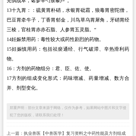
芜俱战草，诸参辛芍叛藜芦”。
13
十九胃：：硫黄胃朴硝，水银胃砒霜，狼毒胃密陀僧，
巴豆胃牵牛子，丁香胃郁金，川鸟草乌胃犀角，牙硝胃经
三棱，官桂胃赤赤石脂、人参胃五灵脂。“
14
妊娠禁用药：毒性较大或药性剧烈的药物。
15
妊娠慎用药：包括祛瘀通经、行气破滞、辛热滑利药
物。
16
：方剂的药物组分：君、臣、佐、使。
17
方剂的组成变化形式：药味增减、药量增减、数方合
并、剂型变化。
郑重声明：部分文章来源于网络，仅作为参考，如果网站中图片和文字侵
犯了您的版权，请联系我们处理！
上一篇：
执业兽医【中兽医学】复习资料之中药性能及方剂组成