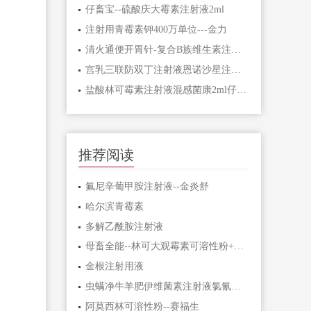
仔畜宝--硫酸庆大霉素注射液2ml ​
注射用青霉素钾400万单位---金力
清火通便开胃针-复合B族维生素注射液乾坤
宫乳三联防双丁注射液恩诺沙星注射液
盐酸林可霉​素注射液混感菌康2ml仔畜犬猫兔猪牛羊
推荐阅读
氟尼辛葡甲胺注射液--金炎舒
哈尔滨青霉素
多解乙酰胺注射液
母畜全能--林可大观霉素可溶性粉+双丁注射液
金根注射用液
虫螨净牛羊肥伊维菌素注射液氯氰碘柳胺钠注射液
阿莫西林可溶性粉--赛福生