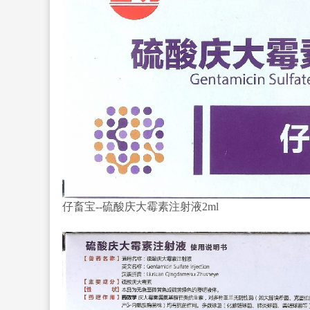
仔畜宝--硫酸庆大霉素注射液2ml