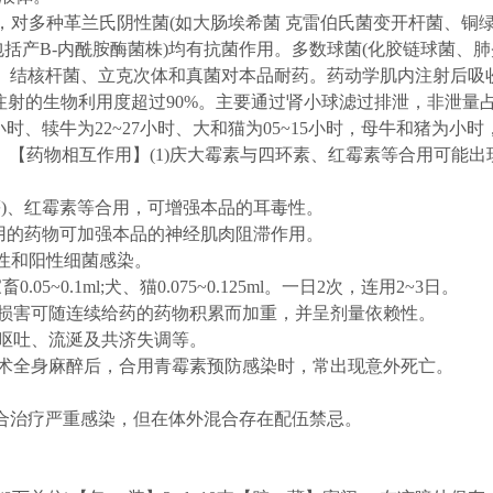
，对多种革兰氏阴性菌(如大肠埃希菌 克雷伯氏菌变开杆菌、铜
包括产B-内酰胺酶菌株)均有抗菌作用。多数球菌(化胶链球菌、
)、结核杆菌、立克次体和真菌对本品耐药。药动学肌内注射后吸
内注射的生物利用度超过90%。主要通过肾小球滤过排泄，非泄量
3小时、犊牛为22~27小时、大和猫为05~15小时，母牛和猪为小
小时。【药物相互作用】(1)庆大霉素与四环素、红霉素等合用可能出
等)、红霉素等合用，可增强本品的耳毒性。
作用的药物可加强本品的神经肌肉阻滞作用。
性和阳性细菌感染。
0.1ml;犬、猫0.075~0.125ml。一日2次，连用2~3日。
种损害可随连续给药的药物积累而加重，并呈剂量依赖性。
、呕吐、流涎及共济失调等。
手术全身麻醉后，合用青霉素预防感染时，常出现意外死亡。
素联合治疗严重感染，但在体外混合存在配伍禁忌。