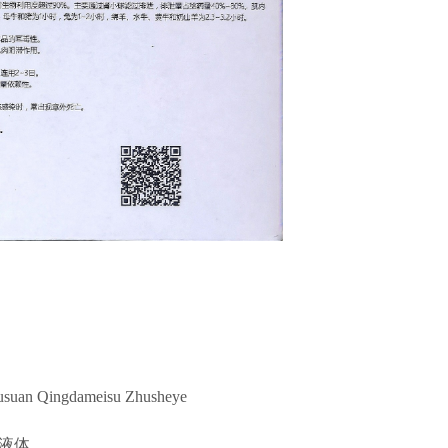
an Qingdameisu Zhusheye
液体。