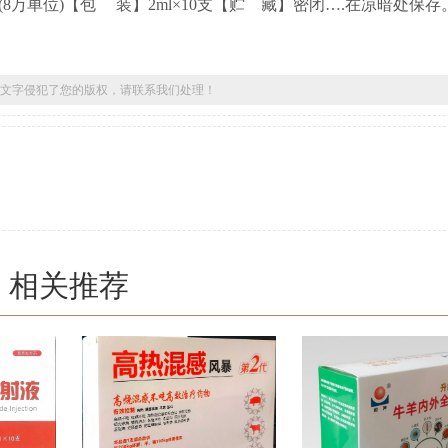
g(8万单位)【包 装】2ml×10支【贮 藏】密闭….在凉暗处保存
文字侵犯了您的版权，请联系我们处理！
相关推荐