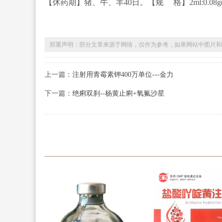
【休药期】猪、牛、羊40日。【规 格】2ml:0.08
郑重声明：部分文章来源于网络，仅作为参考，如果网站中图片和
上一篇：
注射用青霉素钾400万单位---金力
下一篇：
绝痢双刹--杨黄止痢+氧氟沙星