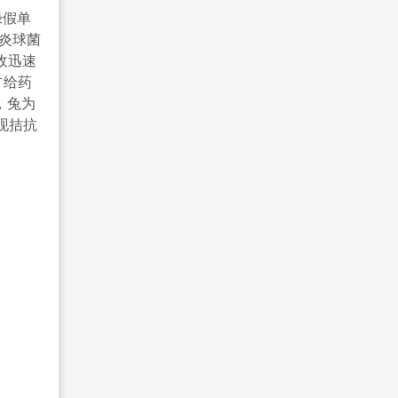
绿假单
肺炎球菌
收迅速
占给药
时，兔为
现拮抗