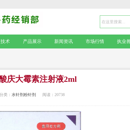
殖技术
产品展示
新闻资讯
市场行情
执业
酸庆大霉素注射液2ml ​
分类：
水针剂粉针剂
阅读：20738