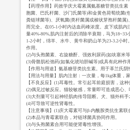
【药理作用】药效学庆大霉素属氨基糖苷类抗生素
胞菌、巴氏杆菌、沙门氏菌等)和金黄色荷萄统菌(
粪链球菌等)、厌氧菌(类杆菌属或梭状芽孢杆菌属
而完全。在05-1小时内达血药峰浓度。皮下或肌
量40%-80%,肌内注射后的消除半衰期，马为18~3
1-2小时，绵羊、水牛、黄牛和奶山羊为23-3.2
作用。
(2)与头孢菌素、右旋糖酐、强效利尿药(如呋塞米
(3)骨骼肌松弛药(如氯化琥珀胆碱等)或具有此种
【作用与用途】氨基糖苷类抗生素。用于革兰氏阴
【用法与用量】肌内注射：一次量，每1kg体重，家畜0.05~
【不良反应】(1)耳毒性。常引起耳前庭损害，这
(2)偶见过敏反应。猫较敏感，常量即可造成恶心
(3)大剂量可引起神经肌肉传导阻断。犬、猫外科
(4)可导致可逆性肾毒性。
【注意事项】(1)庆大霉素可与β-内酰胺类抗生
(2)本品与青霉素联合，对链球菌具协同作用。
(3)与头孢菌素合用可能使肾毒性增强。