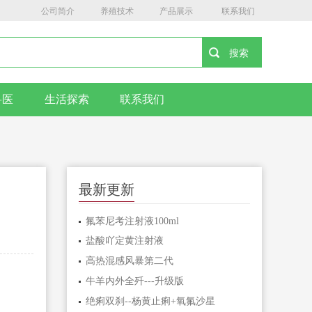
公司简介
养殖技术
产品展示
联系我们
兽医
生活探索
联系我们
最新更新
氟苯尼考注射液100ml
盐酸吖定黄注射液
高热混感风暴第二代
牛羊内外全歼---升级版
绝痢双刹--杨黄止痢+氧氟沙星