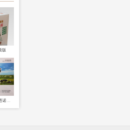
级版
宫乳三联防双丁注射液恩诺沙星注射液