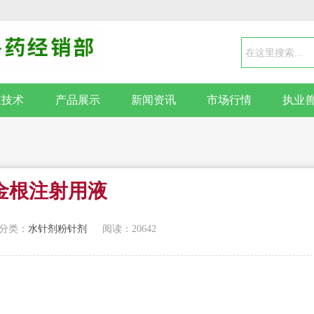
殖技术
产品展示
新闻资讯
市场行情
执业
金根注射用液
分类：
水针剂粉针剂
阅读：20642