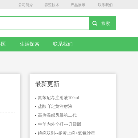
公司简介
养殖技术
产品展示
联系我们
兽医
生活探索
联系我们
最新更新
氟苯尼考注射液100ml
盐酸吖定黄注射液
高热混感风暴第二代
牛羊内外全歼---升级版
绝痢双刹--杨黄止痢+氧氟沙星