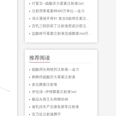
仔畜宝--硫酸庆大霉素注射液2ml ​
注射用青霉素钾400万单位---金力
清火通便开胃针-复合B族维生素注射液乾坤
宫乳三联防双丁注射液恩诺沙星注射液
盐酸林可霉​素注射液混感菌康2ml仔畜犬猫兔猪牛羊
推荐阅读
硫酸用头孢喹肟注射液---金力
痢痢停硫酸庆大霉素注射液
多拉菌素注射液
伊虫清--伊维菌素注射液5ml
极品头孢王头孢噻呋钠
催乳排衣产后康鱼腥草注射液
安乃近注射液腾宇