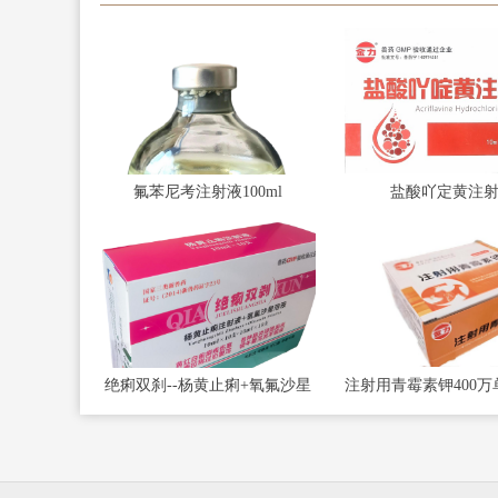
氟苯尼考注射液100ml
盐酸吖定黄注
绝痢双刹--杨黄止痢+氧氟沙星