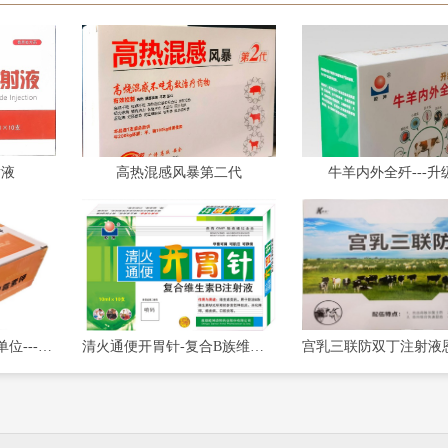
射液
高热混感风暴第二代
牛羊内外全歼---升
注射用青霉素钾400万单位---金力
清火通便开胃针-复合B族维生素注射液乾坤