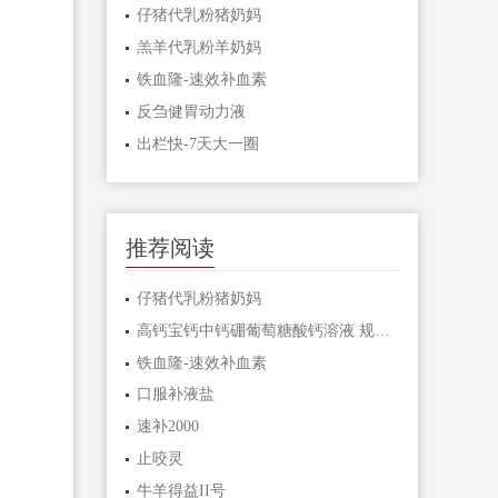
仔猪代乳粉猪奶妈
羔羊代乳粉羊奶妈
铁血隆-速效补血素
反刍健胃动力液
出栏快-7天大一圈
推荐阅读
仔猪代乳粉猪奶妈
高钙宝钙中钙硼葡萄糖酸钙溶液 规格：按钙(Ca)计算2.28%
铁血隆-速效补血素
口服补液盐
速补2000
止咬灵
牛羊得益II号